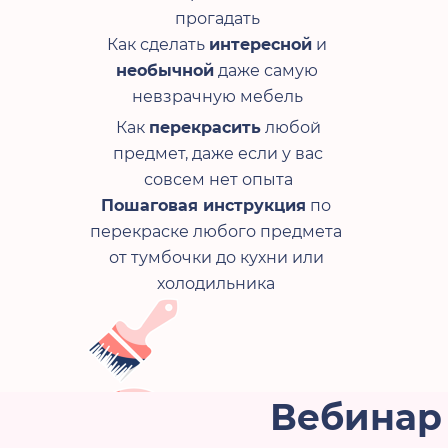
прогадать
Как сделать
интересной
и
необычной
даже самую
невзрачную мебель
Как
перекрасить
любой
предмет, даже если у вас
совсем нет опыта
Пошаговая инструкция
по
перекраске любого предмета
от тумбочки до кухни или
холодильника
Получите
пошаговую
инструкцию
декорированию и узнайте, как со
предмет у себя дома
Вебинар 