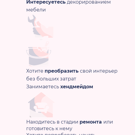
Интересуетесь
декорированием
В
по Москве
мебели
Регистрируйтесь на
бесплатный вебинар
от
Анастасии Диордицы и
Хотите
преобразить
свой интерьер
Александра Мершиева
без больших затрат
Занимаетесь
хендмейдом
любую мебель и не и
Как
перек
Находитесь в стадии
ремонта
или
готовитесь к нему