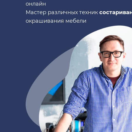
1
онлайн
Мастер различных техник
состарива
окрашивания мебели
2
3
4