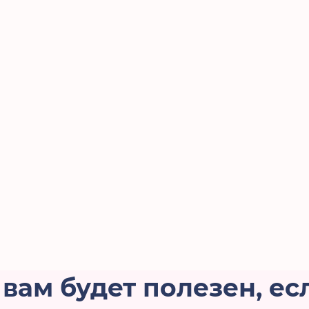
 по перекраске и
здать уникальный
вам будет полезен, ес