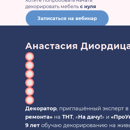
Хотите попробовать начать
декорировать мебель
с нуля
Записаться на вебинар
Анастасия Диордиц
Декоратор
, приглашённый эксперт 
ремонта»
на
ТНТ
, «
На дачу!
»
и
«ПроУ
9 лет
обучаю декорированию на живы