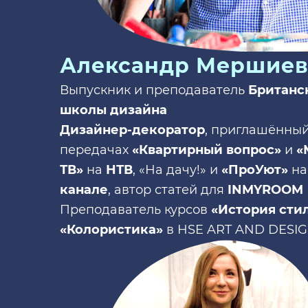
5
Александр Мершие
Выпускник и преподаватель
Британс
школы дизайна
Дизайнер-декоратор
, приглашённый
передачах
«Квартирный вопрос»
и
«
ТВ»
на
НТВ
, «На дачу!» и
«ПроУют»
н
канале
,
автор статей для
INMYROOM
Преподаватель курсов
«История сти
«Колористика»
в HSE ART AND DESI