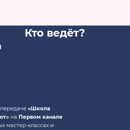
Кто ведёт?
а
в передаче
«Школа
ют»
на
Первом канале
х мастер-классах и