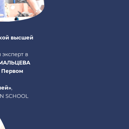
в
кой высшей
 эксперт в
МАЛЬЦЕВА
а
Первом
лей»
,
GN SCHOOL